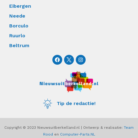
Eibergen
Neede
Borculo
Ruurlo
Beltrum
F
I
a
n
c
s
e
t
b
a
o
g
o
r
k
a
m
Tip de redactie!
Copyright © 2023 Nieuwsuitberkelland.nl | Ontwerp & realisatie:
Team
Rood
en
Computer-Parts.NL