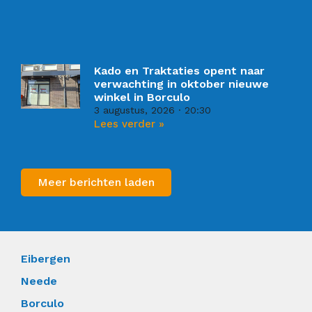
Kado en Traktaties opent naar
verwachting in oktober nieuwe
winkel in Borculo
3 augustus, 2026
20:30
Lees verder »
Meer berichten laden
Eibergen
Neede
Borculo