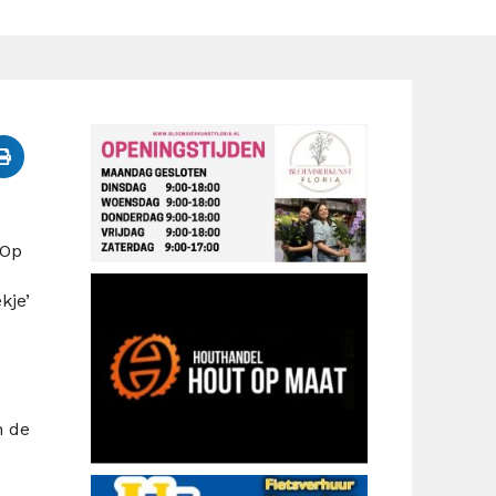
 Op
kje’
n de