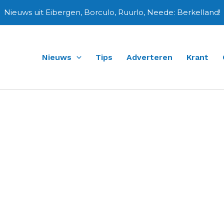
Nieuws uit Eibergen, Borculo, Ruurlo, Neede: Berkelland!
Nieuws
Tips
Adverteren
Krant