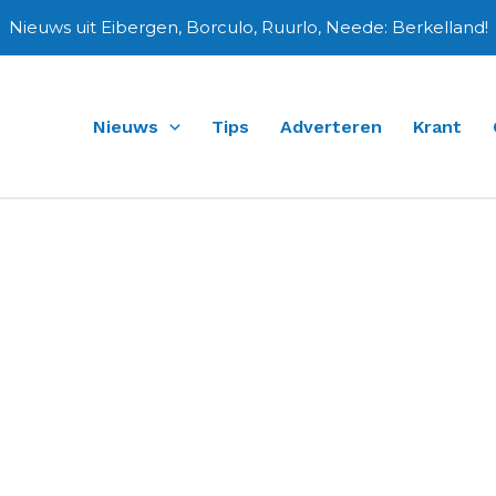
Nieuws uit Eibergen, Borculo, Ruurlo, Neede: Berkelland!
Nieuws
Tips
Adverteren
Krant