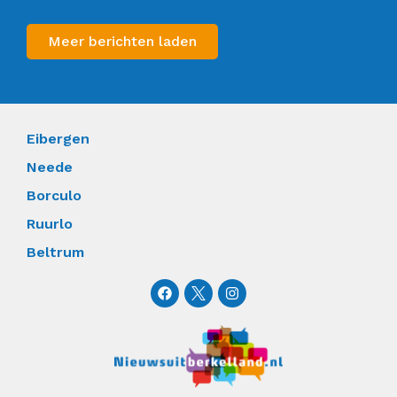
Meer berichten laden
Eibergen
Neede
Borculo
Ruurlo
Beltrum
F
I
a
n
c
s
e
t
b
a
o
g
o
r
k
a