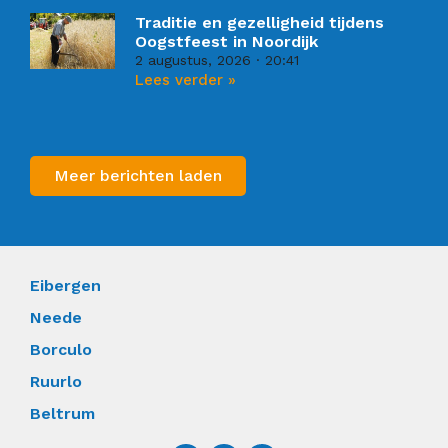
Traditie en gezelligheid tijdens
Oogstfeest in Noordijk
2 augustus, 2026
20:41
Lees verder »
Meer berichten laden
Eibergen
Neede
Borculo
Ruurlo
Beltrum