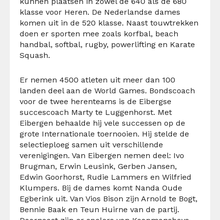
kunnen plaatsen in zowel de 640 als de 680
klasse voor Heren. De Nederlandse dames
komen uit in de 520 klasse. Naast touwtrekken
doen er sporten mee zoals korfbal, beach
handbal, softbal, rugby, powerlifting en Karate
Squash.
Er nemen 4500 atleten uit meer dan 100
landen deel aan de World Games. Bondscoach
voor de twee herenteams is de Eibergse
succescoach Marty te Luggenhorst. Met
Eibergen behaalde hij vele successen op de
grote Internationale toernooien. Hij stelde de
selectieploeg samen uit verschillende
verenigingen. Van Eibergen nemen deel: Ivo
Brugman, Erwin Leusink, Gerben Jansen,
Edwin Goorhorst, Rudie Lammers en Wilfried
Klumpers. Bij de dames komt Nanda Oude
Egberink uit. Van Vios Bison zijn Arnold te Bogt,
Bennie Baak en Teun Huirne van de partij.