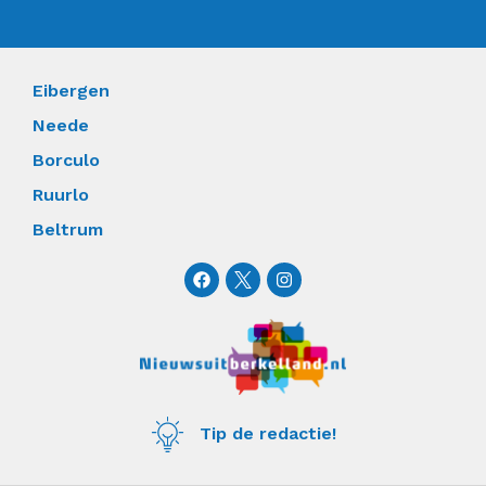
Eibergen
Neede
Borculo
Ruurlo
Beltrum
F
I
a
n
c
s
e
t
b
a
o
g
o
r
k
a
m
Tip de redactie!