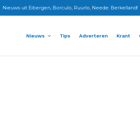
Nieuws uit Eibergen, Borculo, Ruurlo, Neede: Berkelland!
Nieuws
Tips
Adverteren
Krant