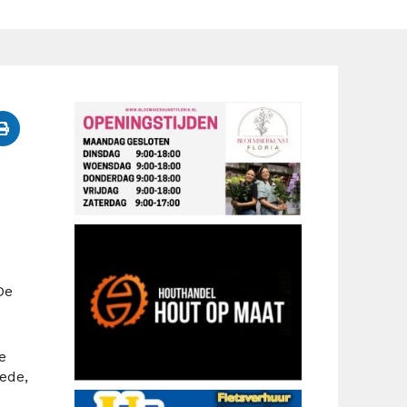
De
e
ede,