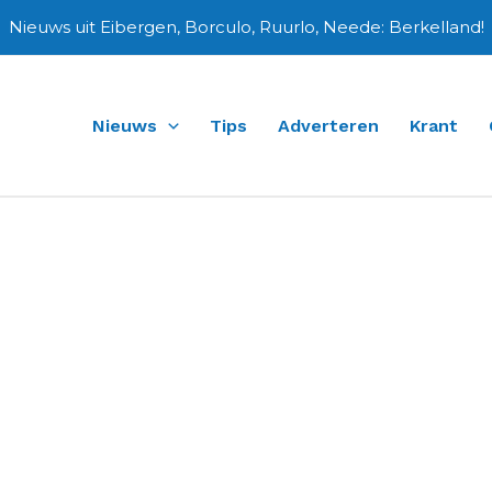
Nieuws uit Eibergen, Borculo, Ruurlo, Neede: Berkelland!
Nieuws
Tips
Adverteren
Krant