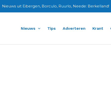
Nieuws uit Eibergen, Borculo, Ruurlo, Neede: Berkelland!
Nieuws
Tips
Adverteren
Krant