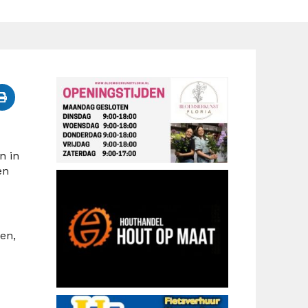
n in
en
en,