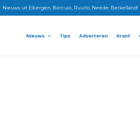
Nieuws uit Eibergen, Borculo, Ruurlo, Neede: Berkelland!
Nieuws
Tips
Adverteren
Krant