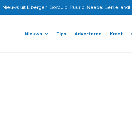
Nieuws uit Eibergen, Borculo, Ruurlo, Neede: Berkelland!
Nieuws
Tips
Adverteren
Krant