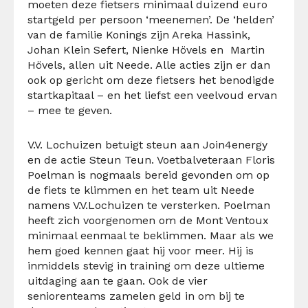
moeten deze fietsers minimaal duizend euro
startgeld per persoon ‘meenemen’. De ‘helden’
van de familie Konings zijn Areka Hassink,
Johan Klein Sefert, Nienke Hövels en Martin
Hövels, allen uit Neede. Alle acties zijn er dan
ook op gericht om deze fietsers het benodigde
startkapitaal – en het liefst een veelvoud ervan
– mee te geven.
V.V. Lochuizen betuigt steun aan Join4energy
en de actie Steun Teun. Voetbalveteraan Floris
Poelman is nogmaals bereid gevonden om op
de fiets te klimmen en het team uit Neede
namens V.V.Lochuizen te versterken. Poelman
heeft zich voorgenomen om de Mont Ventoux
minimaal eenmaal te beklimmen. Maar als we
hem goed kennen gaat hij voor meer. Hij is
inmiddels stevig in training om deze ultieme
uitdaging aan te gaan. Ook de vier
seniorenteams zamelen geld in om bij te