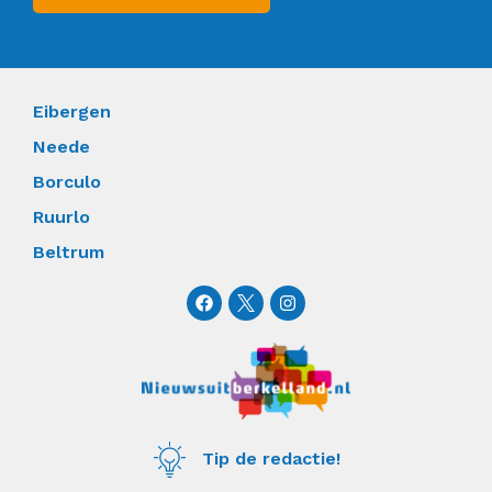
Eibergen
Neede
Borculo
Ruurlo
Beltrum
F
I
a
n
c
s
e
t
b
a
o
g
o
r
k
a
m
Tip de redactie!