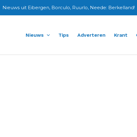
Nieuws uit Eibergen, Borculo, Ruurlo, Neede: Berkelland!
Nieuws
Tips
Adverteren
Krant