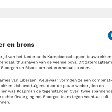
er en brons
trijd van het Nederlands Kampioenschappen touwtrekken
endaal, thuishaven van de Veense boys. Dit zaterdagteam
V Eibergen en Bisons om het eremetaal streden.
dames van Eibergen. Weliswaar vormden ze een combinati
trokken zich overtuigend door de poule wedstrijden en
e. Hier was Koapman de tegenstander. Over twee spannend
 echte finale ging het Eibergse team tegen Vechtlust uit
innen.