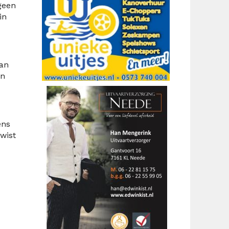
geen
in
van
en
ens
wist