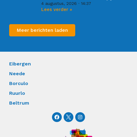
4 augustus, 2026
14:37
Lees verder »
Meer berichten laden
Eibergen
Neede
Borculo
Ruurlo
Beltrum
F
I
a
n
c
s
e
t
b
a