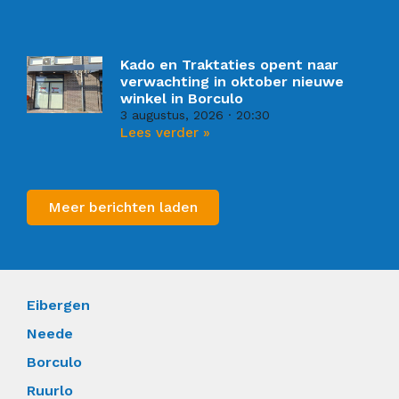
Kado en Traktaties opent naar
verwachting in oktober nieuwe
winkel in Borculo
3 augustus, 2026
20:30
Lees verder »
Meer berichten laden
Eibergen
Neede
Borculo
Ruurlo