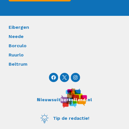
Eibergen
Neede
Borculo
Ruurlo
Beltrum
F
I
a
n
c
s
e
t
b
a
o
g
o
r
k
a
m
Tip de redactie!