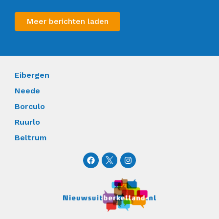
Meer berichten laden
Eibergen
Neede
Borculo
Ruurlo
Beltrum
F
I
a
n
c
s
e
t
b
a
o
g
o
r
k
a
m