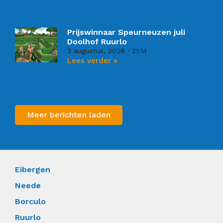
Prijswinnaar Speurneuzen juli
Doolhof Ruurlo
3 augustus, 2026
21:14
Lees verder »
Meer berichten laden
Eibergen
Neede
Borculo
Ruurlo