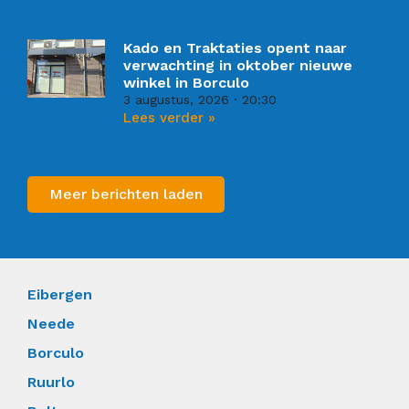
Kado en Traktaties opent naar
verwachting in oktober nieuwe
winkel in Borculo
3 augustus, 2026
20:30
Lees verder »
Meer berichten laden
Eibergen
Neede
Borculo
Ruurlo