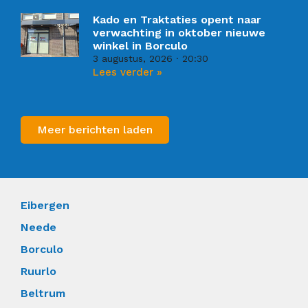
Kado en Traktaties opent naar
verwachting in oktober nieuwe
winkel in Borculo
3 augustus, 2026
20:30
Lees verder »
Meer berichten laden
Eibergen
Neede
Borculo
Ruurlo
Beltrum