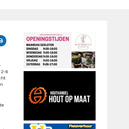
e
 2-6
cht
an
te