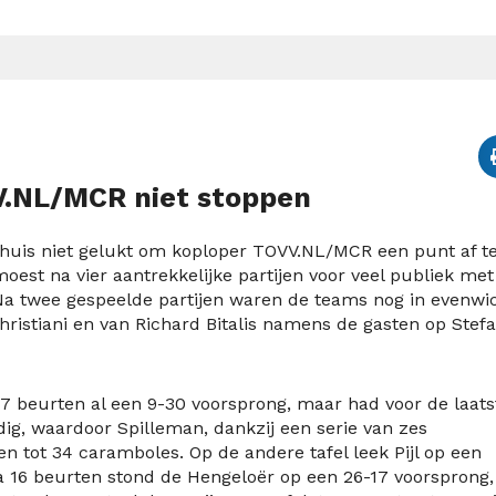
V.NL/MCR niet stoppen
 huis niet gelukt om koploper TOVV.NL/MCR een punt af t
st na vier aantrekkelijke partijen voor veel publiek met
 Na twee gespeelde partijen waren de teams nog in evenwi
hristiani en van Richard Bitalis namens de gasten op Stef
17 beurten al een 9-30 voorsprong, maar had voor de laats
ig, waardoor Spilleman, dankzij een serie van zes
 tot 34 caramboles. Op de andere tafel leek Pijl op een
a 16 beurten stond de Hengeloër op een 26-17 voorsprong,