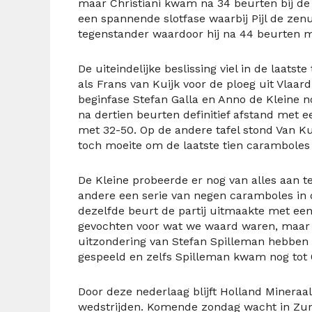
maar Christiani kwam na 34 beurten bij de
een spannende slotfase waarbij Pijl de ze
tegenstander waardoor hij na 44 beurten 
De uiteindelijke beslissing viel in de laats
als Frans van Kuijk voor de ploeg uit Vlaa
beginfase Stefan Galla en Anno de Kleine 
na dertien beurten definitief afstand met 
met 32-50. Op de andere tafel stond Van Ku
toch moeite om de laatste tien caramboles b
De Kleine probeerde er nog van alles aan t
andere een serie van negen caramboles in d
dezelfde beurt de partij uitmaakte met ee
gevochten voor wat we waard waren, maar 
uitzondering van Stefan Spilleman hebben
gespeeld en zelfs Spilleman kwam nog tot 
Door deze nederlaag blijft Holland Mineraa
wedstrijden. Komende zondag wacht in Zund