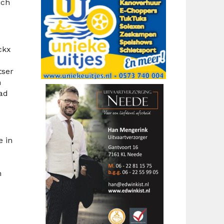
ich
ckx
tser
n
ad
e in
n