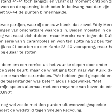
 stand 41-41 toch langszij en vanaf dat moment ontspon z
nuwen en de spanning toch beter in bedwang had dan zijn
met 50-44 de punten binnenhaalde.
te twee partijen, waarbij opnieuw bleek, dat zowel Eddy Mer
rdingen van onschatbare waarde zijn. Beiden moesten in de
nog wel naast zich dulden, maar Merckx nam tegen de Dui
een serie van 9 caramboles en won ten slotte na 22 beurte
ijk na 21 beurten op een riante 23-40 voorsprong, maar h
ij elkaar te stoten.
e doen om een remise uit het vuur te slepen door onder
e 29ste beurt, maar de winst ging toch naar Van Kuijk, di
n serie van vier caramboles. “We hebben goed gespeeld en
de tegenstander was beter”, aldus Hazewinkel. “Met
 mijn spelers allemaal met een moyenne van boven de éé
0,890”.
l nog wel zesde met tien punten uit evenveel gespeelde
ert de wedstrijd tegen Snellen Recycling.