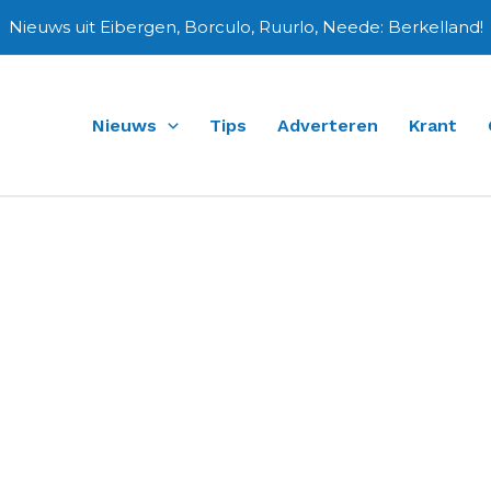
Nieuws uit Eibergen, Borculo, Ruurlo, Neede: Berkelland!
Nieuws
Tips
Adverteren
Krant