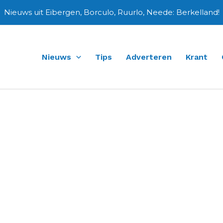
Nieuws uit Eibergen, Borculo, Ruurlo, Neede: Berkelland!
Nieuws
Tips
Adverteren
Krant