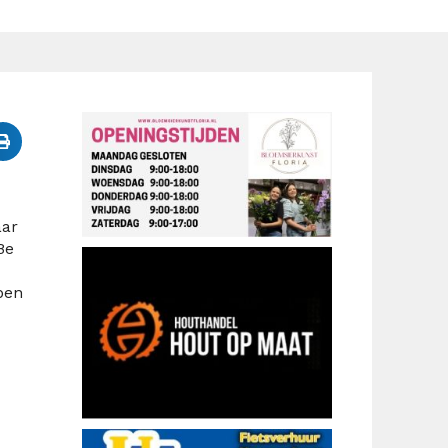
aar
Be
ben