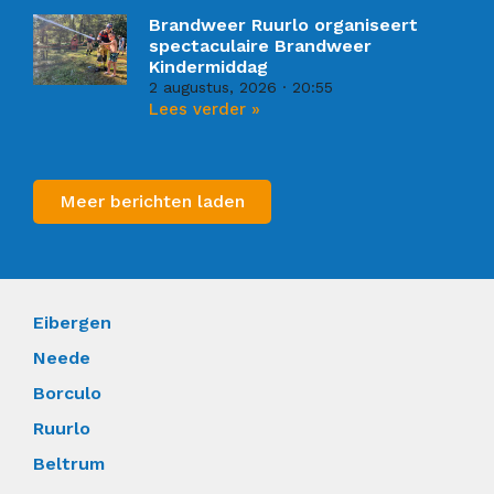
Brandweer Ruurlo organiseert
spectaculaire Brandweer
Kindermiddag
2 augustus, 2026
20:55
Lees verder »
Meer berichten laden
Eibergen
Neede
Borculo
Ruurlo
Beltrum