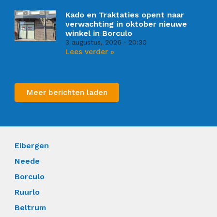
Kado en Traktaties opent naar
verwachting in oktober nieuwe
winkel in Borculo
3 augustus, 2026
20:30
Lees verder »
Meer berichten laden
Eibergen
Neede
Borculo
Ruurlo
Beltrum