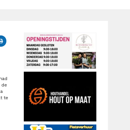
 had
 de
Na
t te