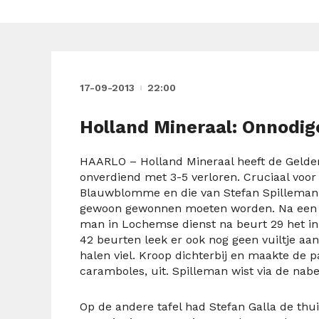
17-09-2013
22:00
Holland Mineraal: Onnodig
HAARLO – Holland Mineraal heeft de Gelders
onverdiend met 3-5 verloren. Cruciaal voor d
Blauwblomme en die van Stefan Spilleman t
gewoon gewonnen moeten worden. Na een ge
man in Lochemse dienst na beurt 29 het ini
42 beurten leek er ook nog geen vuiltje aan
halen viel. Kroop dichterbij en maakte de part
caramboles, uit. Spilleman wist via de nabe
Op de andere tafel had Stefan Galla de thu