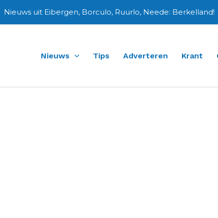
Nieuws uit Eibergen, Borculo, Ruurlo, Neede: Berkelland!
Nieuws
Tips
Adverteren
Krant