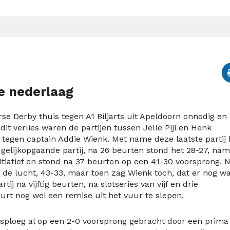
e nederlaag
e Derby thuis tegen A1 Biljarts uit Apeldoorn onnodig en
it verlies waren de partijen tussen Jelle Pijl en Henk
egen captain Addie Wienk. Met name deze laatste partij
lijkopgaande partij, na 26 beurten stond het 28-27, nam
tiatief en stond na 37 beurten op een 41-30 voorsprong. 
 de lucht, 43-33, maar toen zag Wienk toch, dat er nog wa
ij na vijftig beurten, na slotseries van vijf en drie
urt nog wel een remise uit het vuur te slepen.
isploeg al op een 2-0 voorsprong gebracht door een prima