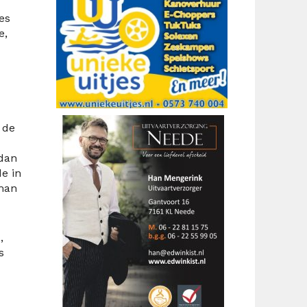
es
e,
 de
 dan
e in
pman
,
s