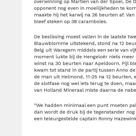
overwinning op Martien van der Spoel. De D
opponent nog even in moeilijkheden te kome
maakte hij het karwij na 26 beurten af. Van
bleef steken op 38 caramboles.
De beslissing moest vallen in de laatste twee
Blauwblomme uitstekend, stond na 12 beur
Belg uit Waregem middels een serie van vijf
moment lukte bij de Hengeloër niets meer 
winst na 30 beurten naar Apeldoorn. Pijl bl
kwam tot stand in de partij tussen Anno 
de man uit Helmond, 11-25 na 12 beurten, e
de slotfase nog wel iets terug te doen, m
van Holland Mineraal miste daarna de nabe
“We hadden minimaal een punt moeten pakk
dan wordt de druk bij de tegenstander nog 
een teleurgestelde captain Ronny Hazewink