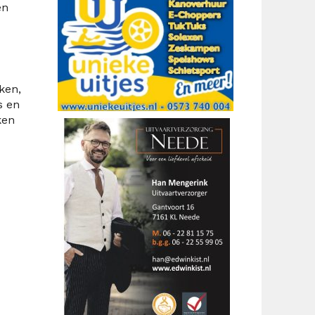
en
ken,
s en
ken