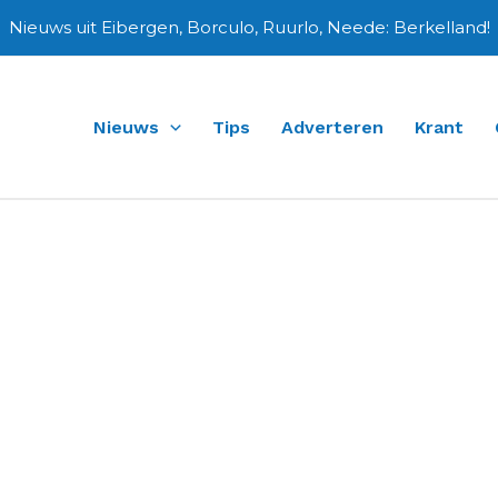
Nieuws uit Eibergen, Borculo, Ruurlo, Neede: Berkelland!
Nieuws
Tips
Adverteren
Krant