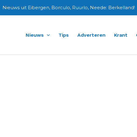
Nieuws uit Eibergen, Borculo, Ruurlo, Neede: Berkelland!
Nieuws
Tips
Adverteren
Krant