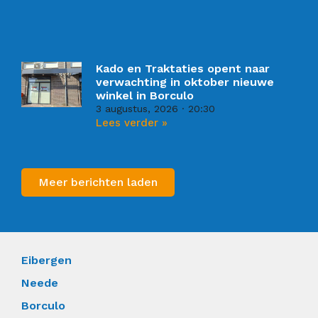
Kado en Traktaties opent naar
verwachting in oktober nieuwe
winkel in Borculo
3 augustus, 2026
20:30
Lees verder »
Meer berichten laden
Eibergen
Neede
Borculo