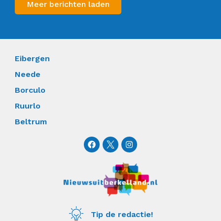
Meer berichten laden
Eibergen
Neede
Borculo
Ruurlo
Beltrum
F
I
a
n
c
s
e
t
b
a
o
g
o
r
k
a
m
Tip de redactie!