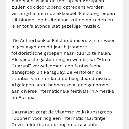
plantsoen. Naast de tent op het Kerkplein
zullen ook doorlopend optredens worden
verzorgd in de muziekkoepel. Folklore­groepen
uit binnen- en buitenland zullen optreden en
is er tot ’s avonds laat gezellige muziek.
De Achterhookse Folkloredansers zijn er weer
in geslaagd om dit jaar bijzondere
folkloristische groepen naar Ruurlo te halen.
Als speciale gasten mogen we dit jaar “Alma
Guarani” verwel­komen, een fantastische
dansgroep uit Paraguay. Ze vertolken de
tradities van hun land op hoogstaand niveau.
Afgelopen jaren hebben ze al deelgenomen
aan diverse internationale festivals in Amerika
en Europa.
Daarnaast zorgt de Vlaamse volkskunstgroep
“Dophei” voor nog een internationaal tintje.
Onze zuiderburen brengen u rasechte