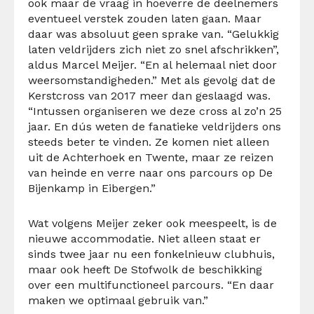
ook maar de vraag in hoeverre de deelnemers
eventueel verstek zouden laten gaan. Maar
daar was absoluut geen sprake van. “Gelukkig
laten veldrijders zich niet zo snel afschrikken”,
aldus Marcel Meijer. “En al helemaal niet door
weersomstandigheden.” Met als gevolg dat de
Kerstcross van 2017 meer dan geslaagd was.
“Intussen organiseren we deze cross al zo’n 25
jaar. En dús weten de fanatieke veldrijders ons
steeds beter te vinden. Ze komen niet alleen
uit de Achterhoek en Twente, maar ze reizen
van heinde en verre naar ons parcours op De
Bijenkamp in Eibergen.”
Wat volgens Meijer zeker ook meespeelt, is de
nieuwe accommodatie. Niet alleen staat er
sinds twee jaar nu een fonkelnieuw clubhuis,
maar ook heeft De Stofwolk de beschikking
over een multifunctioneel parcours. “En daar
maken we optimaal gebruik van.”