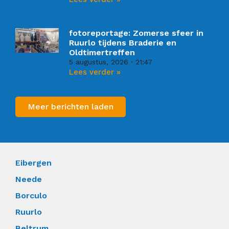
fotoreportage: Zomerse sfeer in
Ruurlo tijdens Braderie en
Oldtimertreffen
5 augustus, 2026
21:47
Lees verder »
Meer berichten laden
Eibergen
Neede
Borculo
Ruurlo
Beltrum