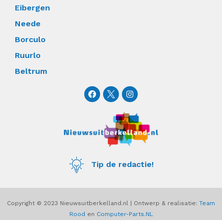
Eibergen
Neede
Borculo
Ruurlo
Beltrum
F
I
a
n
c
s
e
t
b
a
o
g
o
r
k
a
m
Tip de redactie!
Copyright © 2023 Nieuwsuitberkelland.nl | Ontwerp & realisatie:
Team
Rood
en
Computer-Parts.NL