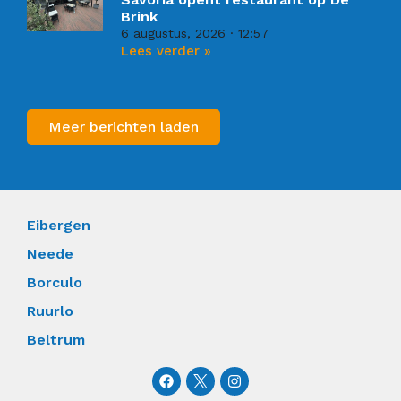
Brink
6 augustus, 2026
12:57
Lees verder »
Meer berichten laden
Eibergen
Neede
Borculo
Ruurlo
Beltrum
F
I
a
n