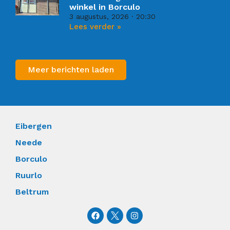
winkel in Borculo
3 augustus, 2026
20:30
Lees verder »
Meer berichten laden
Eibergen
Neede
Borculo
Ruurlo
Beltrum
F
I
a
n
c
s