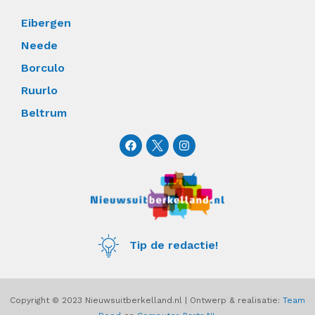
Eibergen
Neede
Borculo
Ruurlo
Beltrum
F
I
a
n
c
s
e
t
b
a
o
g
o
r
k
a
m
Tip de redactie!
Copyright © 2023 Nieuwsuitberkelland.nl | Ontwerp & realisatie:
Team