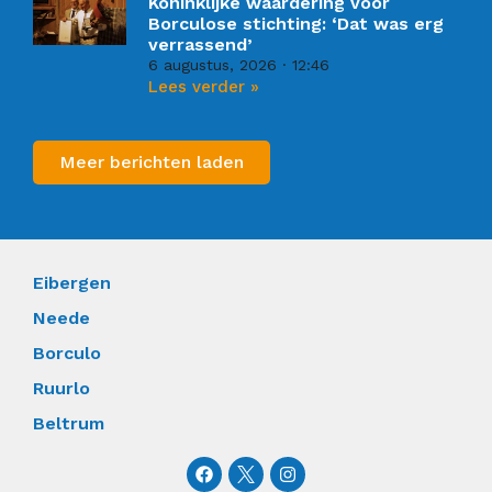
Koninklijke waardering voor
Borculose stichting: ‘Dat was erg
verrassend’
6 augustus, 2026
12:46
Lees verder »
Meer berichten laden
Eibergen
Neede
Borculo
Ruurlo
Beltrum
F
I
a
n