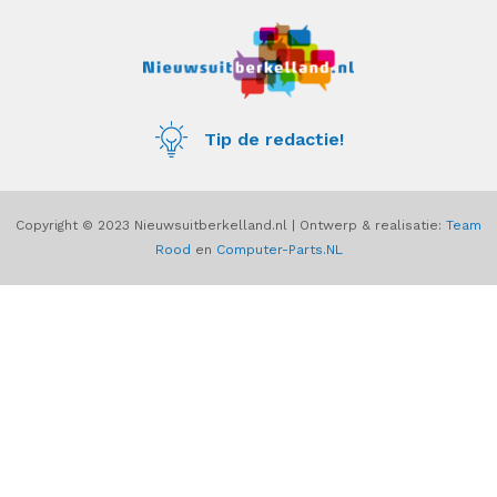
c
s
e
t
b
a
o
g
o
r
k
a
m
Tip de redactie!
Copyright © 2023 Nieuwsuitberkelland.nl | Ontwerp & realisatie:
Team
Rood
en
Computer-Parts.NL