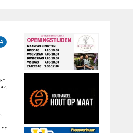
ek?
ak,
n
u op