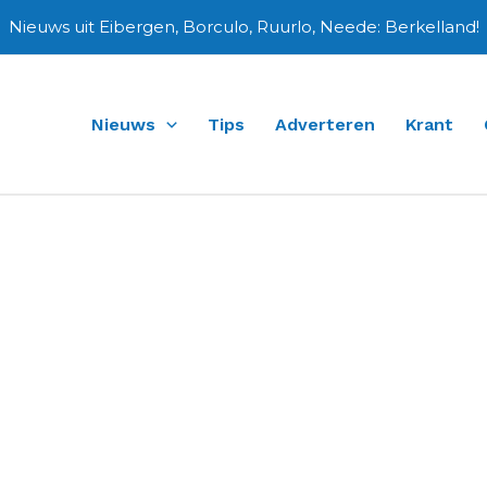
Nieuws uit Eibergen, Borculo, Ruurlo, Neede: Berkelland!
Nieuws
Tips
Adverteren
Krant