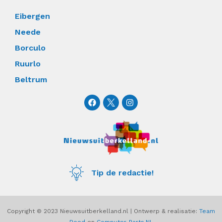
Eibergen
Neede
Borculo
Ruurlo
Beltrum
F
I
a
n
c
s
e
t
b
a
o
g
o
r
k
a
m
Tip de redactie!
Copyright © 2023 Nieuwsuitberkelland.nl | Ontwerp & realisatie:
Team