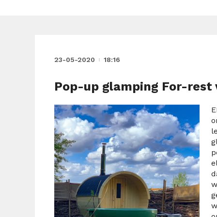
23-05-2020
18:16
Pop-up glamping For-rest 
E
o
l
g
p
e
d
w
g
w
o