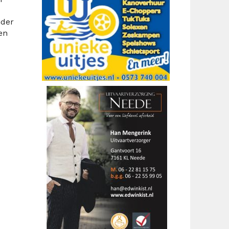
nder
en