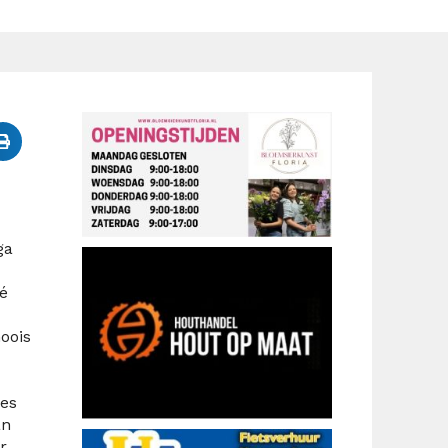
ga
dé
oois
les
an
r