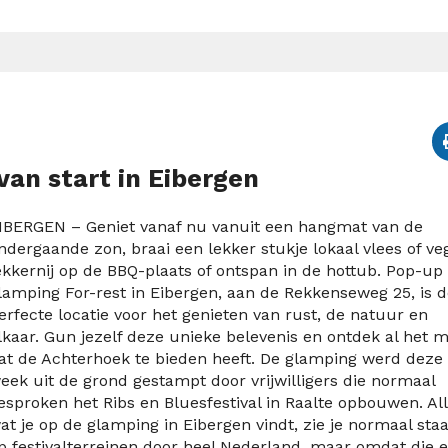
van start in Eibergen
IBERGEN – Geniet vanaf nu vanuit een hangmat van de
ndergaande zon, braai een lekker stukje lokaal vlees of ve
ekkernij op de BBQ-plaats of ontspan in de hottub. Pop-up
lamping For-rest in Eibergen, aan de Rekkenseweg 25, is 
erfecte locatie voor het genieten van rust, de natuur en
lkaar. Gun jezelf deze unieke belevenis en ontdek al het m
at de Achterhoek te bieden heeft. De glamping werd deze
eek uit de grond gestampt door vrijwilligers die normaal
esproken het Ribs en Bluesfestival in Raalte opbouwen. Al
at je op de glamping in Eibergen vindt, zie je normaal sta
p festivalterreinen door heel Nederland, maar omdat die e