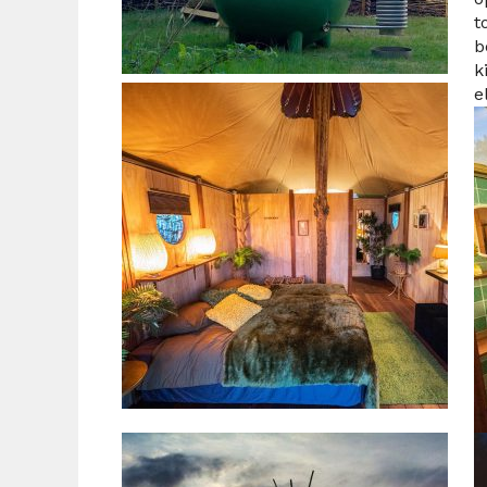
t
b
k
e