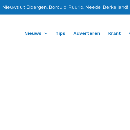
Nieuws uit Eibergen, Borculo, Ruurlo, Neede: Berkelland!
Nieuws
Tips
Adverteren
Krant