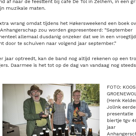
 af naar de feesttent bij café De Tol in Zelhem, in een gri
ijn muzikale maten.
 extra wrang omdat tijdens het Høkersweekend een boek ov
 het Anhangerschap zou worden gepresenteerd: “September
enteel allemaal dusdanig onzeker dat we in een vroegtijd
 door te schuiven naar volgend jaar september.”
jaar optreedt, kan de band nog altijd rekenen op een t
ers. Daarmee is het tot op de dag van vandaag nog steeds
FOTO: KOOS
GROENEWO
(Henk Kelde
Jolink eerder
presentatie
biertje tgv 4
jaar
Anhangersc