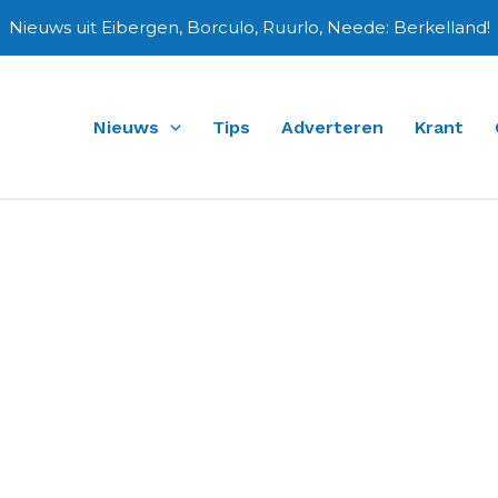
Nieuws uit Eibergen, Borculo, Ruurlo, Neede: Berkelland!
Nieuws
Tips
Adverteren
Krant