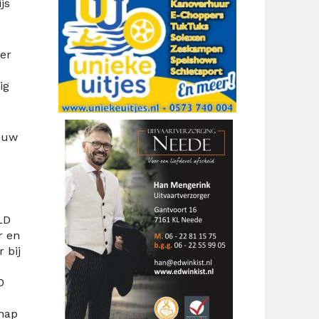
js
er
ig
rouw
LD
r en
 bij
0
hap