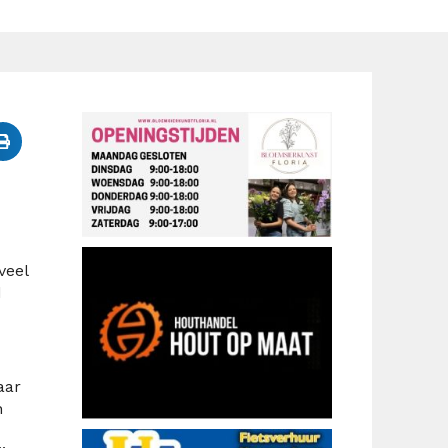
veel
d
aar
n