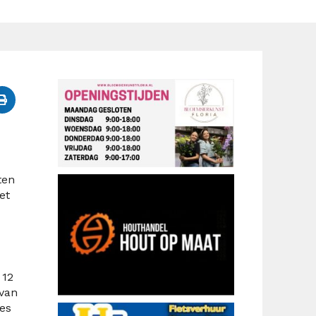
ten
et
 12
 van
jes