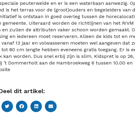
n speciale peuterweide en er is een waterbaan aanwezig. O
d is het terras voor de (groot)ouders en begeleiders van 
initiatief is ontstaan in goed overleg tussen de horecalocati
e gemeente. Uiteraard worden de richtlijnen van het RIVM 
en zullen de attributen vaker schoon worden gemaakt. 
sing en iedereen moet reserveren. Alleen de kids tot en m
n vanaf 13 jaar en volwassenen moeten wel aangeven dat z
s tot 80 cm lengte hebben eveneens gratis toegang. Er is e
 kan worden. Dus snel erbij zijn is slim. Kidspret is op 26,
rderij ’t Dommerholt aan de Hambroekweg 6 tussen 10.00 en
ebsite
Deel dit artikel: