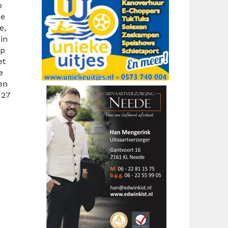
p
de
e,
in
Op
et
e
en
 27