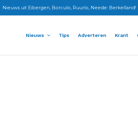
Nieuws uit Eibergen, Borculo, Ruurlo, Neede: Berkelland!
Nieuws
Tips
Adverteren
Krant