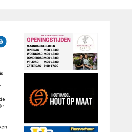
is
r
 de
je
rken