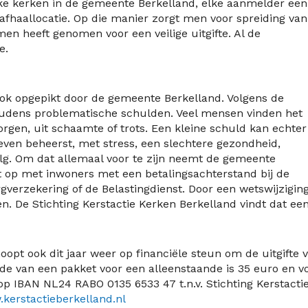
ijke kerken in de gemeente Berkelland, elke aanmelder een
e afhaallocatie. Op die manier zorgt men voor spreiding van
men heeft genomen voor een veilige uitgifte. Al de
e.
 ook opgepikt door de gemeente Berkelland. Volgens de
oudens problematische schulden. Veel mensen vinden het
rgen, uit schaamte of trots. Een kleine schuld kan echter
leven beheerst, met stress, een slechtere gezondheid,
lg. Om dat allemaal voor te zijn neemt de gemeente
ct op met inwoners met een betalingsachterstand bij de
rgverzekering of de Belastingdienst. Door een wetswijzigin
. De Stichting Kerstactie Kerken Berkelland vindt dat ee
oopt ook dit jaar weer op financiële steun om de uitgifte 
de van een pakket voor een alleenstaande is 35 euro en v
op IBAN NL24 RABO 0135 6533 47 t.n.v. Stichting Kerstacti
.kerstactieberkelland.nl