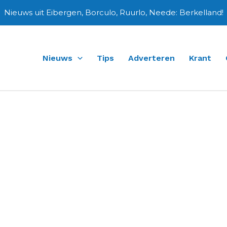
Nieuws uit Eibergen, Borculo, Ruurlo, Neede: Berkelland!
Nieuws
Tips
Adverteren
Krant