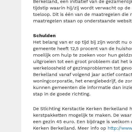
Berkelland, een initiatief van de gezamenl
tijdstip waarin hij/zij wordt verwacht op d
toeloop. Dit is één van de maatregelen die 
maatregelen staan op onderstaande websit
Schulden
Het belang van er op tijd bij zijn wordt nu
gemeente heeft 12,5 procent van de huish
moeilijk om hulp te zoeken voor hun geldzo
uitgroeien tot een groot probleem dat het 
werkeloosheid of gezinsproblemen tot gevo
Berkelland vanaf volgend jaar actief conta
woningcorporatie, het energiebedrijf, de zo
kunnen gemeenten die informatie dan inzien
stap in de goede richting.
De Stichting Kerstactie Kerken Berkelland h
kerstpakketten mogelijk te maken. De waar
een gezin 45 euro. Een bijdrage is welkom 
Kerken Berkelland. Meer info op
http://www