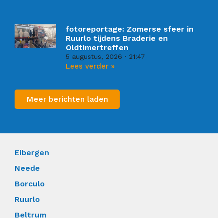
fotoreportage: Zomerse sfeer in
Ruurlo tijdens Braderie en
Oldtimertreffen
5 augustus, 2026
21:47
Lees verder »
Meer berichten laden
Eibergen
Neede
Borculo
Ruurlo
Beltrum