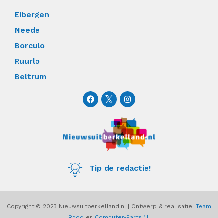
Eibergen
Neede
Borculo
Ruurlo
Beltrum
F
I
a
n
c
s
e
t
b
a
o
g
o
r
k
a
m
Tip de redactie!
Copyright © 2023 Nieuwsuitberkelland.nl | Ontwerp & realisatie:
Team
Rood
en
Computer-Parts.NL