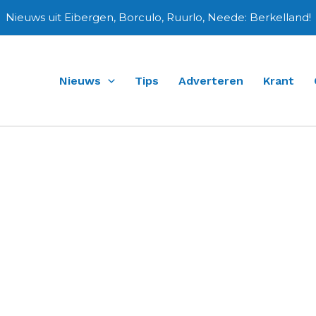
Nieuws uit Eibergen, Borculo, Ruurlo, Neede: Berkelland!
Nieuws
Tips
Adverteren
Krant