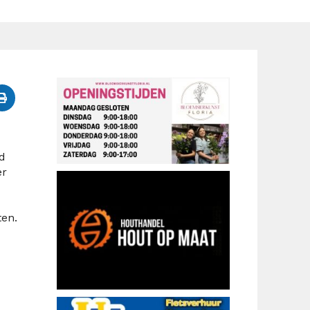
d
er
ten.