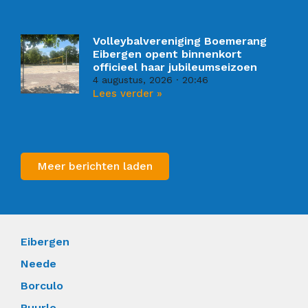
Volleybalvereniging Boemerang
Eibergen opent binnenkort
officieel haar jubileumseizoen
4 augustus, 2026
20:46
Lees verder »
Meer berichten laden
Eibergen
Neede
Borculo
Ruurlo