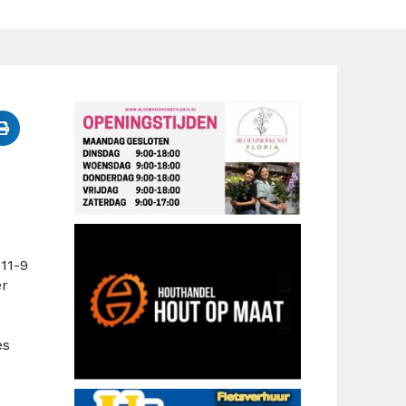
11-9
er
es