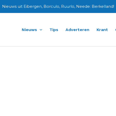
Nieuws uit Eibergen, Borculo, Ruurlo, Neede: Berkelland!
Nieuws
Tips
Adverteren
Krant