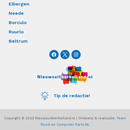
Eibergen
Neede
Borculo
Ruurlo
Beltrum
F
I
a
n
c
s
e
t
b
a
o
g
o
r
k
a
m
Tip de redactie!
Copyright © 2023 Nieuwsuitberkelland.nl | Ontwerp & realisatie:
Team
Rood
en
Computer-Parts.NL