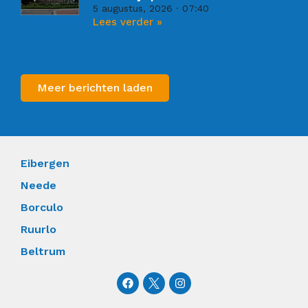
5 augustus, 2026
07:40
Lees verder »
Meer berichten laden
Eibergen
Neede
Borculo
Ruurlo
Beltrum
F
I
a
n
c
s